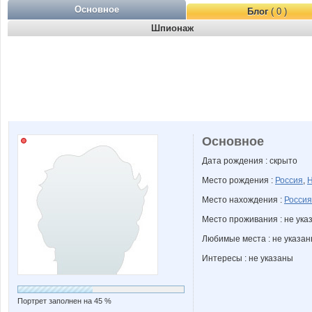
Основное
Блог
( 0 )
Шпионаж
Основное
Дата рождения : скрыто
Место рождения :
Россия
,
Н
Место нахождения :
Россия
Место проживания : не ука
Любимые места : не указа
Интересы : не указаны
Портрет заполнен на 45 %