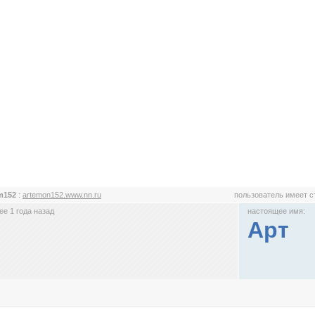
m152
:
artemon152.www.nn.ru
пользователь имеет 
е 1 года назад
настоящее имя:
Арт