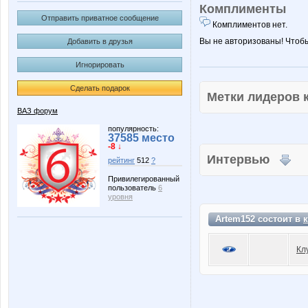
Комплименты
Отправить приватное сообщение
Комплиментов нет.
Вы не авторизованы! Чтоб
Добавить в друзья
Игнорировать
Сделать подарок
Метки лидеров
ВАЗ форум
популярность:
37585 место
-8 ↓
Интервью
рейтинг
512
?
Привилегированный
пользователь
6
уровня
Artem152 состоит в
Кл